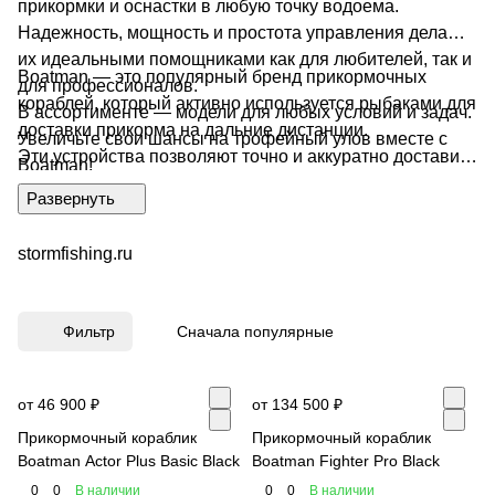
прикормки и оснастки в любую точку водоема.
Надежность, мощность и простота управления делают
их идеальными помощниками как для любителей, так и
Boatman — это популярный бренд прикормочных
для профессионалов.
кораблей, который активно используется рыбаками для
В ассортименте — модели для любых условий и задач.
доставки прикорма на дальние дистанции.
Увеличьте свои шансы на трофейный улов вместе с
Эти устройства позволяют точно и аккуратно доставить
Boatman!
корм в нужное место водоема, что особенно важно при
ловле на больших расстояниях или в труднодоступных
местах.
stormfishing.ru
Основные характеристики прикормочных кораблей
Boatman:
Фильтр
Сначала популярные
Дальность хода: В зависимости от модели, корабли
могут доставлять прикорм на расстояние от 50 до 300
метров.
от 46 900 ₽
от 134 500 ₽
Это позволяет эффективно использовать устройство
Прикормочный кораблик
Прикормочный кораблик
даже на крупных водоемах.
Boatman Actor Plus Basic Black
Boatman Fighter Pro Black
Тип управления: Большинство моделей оснащены
0
0
В наличии
0
0
В наличии