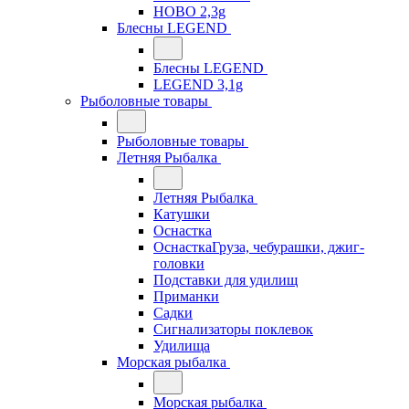
HOBO 2,3g
Блесны LEGEND
Блесны LEGEND
LEGEND 3,1g
Рыболовные товары
Рыболовные товары
Летняя Рыбалка
Летняя Рыбалка
Катушки
Оснастка
ОснасткаГруза, чебурашки, джиг-
головки
Подставки для удилищ
Приманки
Садки
Сигнализаторы поклевок
Удилища
Морская рыбалка
Морская рыбалка