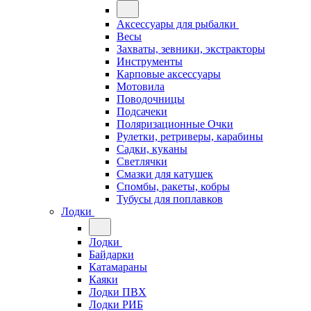
Аксессуары для рыбалки
Весы
Захваты, зевники, экстракторы
Инструменты
Карповые аксессуары
Мотовила
Поводочницы
Подсачеки
Поляризационные Очки
Рулетки, ретриверы, карабины
Садки, куканы
Светлячки
Смазки для катушек
Спомбы, ракеты, кобры
Тубусы для поплавков
Лодки
Лодки
Байдарки
Катамараны
Каяки
Лодки ПВХ
Лодки РИБ