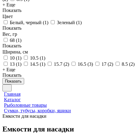
+ Еще
Показать
Цвет
Белый, черный
(
1
)
Зеленый
(
1
)
Показать
Вес, гр
68
(
1
)
Показать
Ширина, см
10
(
1
)
10.5
(
1
)
13
(
1
)
14.5
(
1
)
15.7
(
2
)
16.5
(
3
)
17
(
2
)
8.5
(
2
)
+ Еще
Показать
Показать
Главная
Каталог
Рыболовные товары
Сумки, тубусы, коробки, ящики
Емкости для насадки
Емкости для насадки