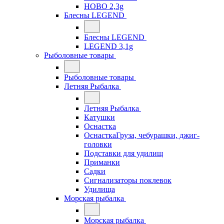
HOBO 2,3g
Блесны LEGEND
Блесны LEGEND
LEGEND 3,1g
Рыболовные товары
Рыболовные товары
Летняя Рыбалка
Летняя Рыбалка
Катушки
Оснастка
ОснасткаГруза, чебурашки, джиг-
головки
Подставки для удилищ
Приманки
Садки
Сигнализаторы поклевок
Удилища
Морская рыбалка
Морская рыбалка