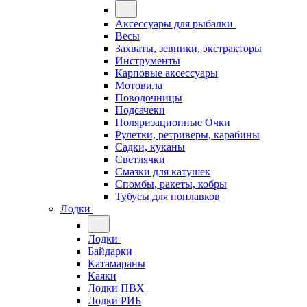
Аксессуары для рыбалки
Весы
Захваты, зевники, экстракторы
Инструменты
Карповые аксессуары
Мотовила
Поводочницы
Подсачеки
Поляризационные Очки
Рулетки, ретриверы, карабины
Садки, куканы
Светлячки
Смазки для катушек
Спомбы, ракеты, кобры
Тубусы для поплавков
Лодки
Лодки
Байдарки
Катамараны
Каяки
Лодки ПВХ
Лодки РИБ