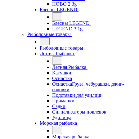
HOBO 2,3g
Блесны LEGEND
Блесны LEGEND
LEGEND 3,1g
Рыболовные товары
Рыболовные товары
Летняя Рыбалка
Летняя Рыбалка
Катушки
Оснастка
ОснасткаГруза, чебурашки, джиг-
головки
Подставки для удилищ
Приманки
Садки
Сигнализаторы поклевок
Удилища
Морская рыбалка
Морская рыбалка