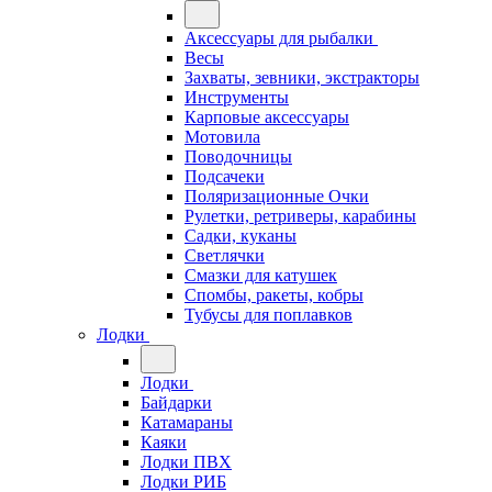
Аксессуары для рыбалки
Весы
Захваты, зевники, экстракторы
Инструменты
Карповые аксессуары
Мотовила
Поводочницы
Подсачеки
Поляризационные Очки
Рулетки, ретриверы, карабины
Садки, куканы
Светлячки
Смазки для катушек
Спомбы, ракеты, кобры
Тубусы для поплавков
Лодки
Лодки
Байдарки
Катамараны
Каяки
Лодки ПВХ
Лодки РИБ