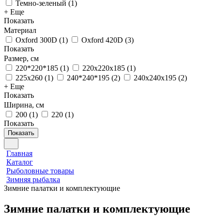
Темно-зеленый
(
1
)
+ Еще
Показать
Материал
Oxford 300D
(
1
)
Oxford 420D
(
3
)
Показать
Размер, см
220*220*185
(
1
)
220х220х185
(
1
)
225х260
(
1
)
240*240*195
(
2
)
240х240х195
(
2
)
+ Еще
Показать
Ширина, см
200
(
1
)
220
(
1
)
Показать
Показать
Главная
Каталог
Рыболовные товары
Зимняя рыбалка
Зимние палатки и комплектующие
Зимние палатки
Комплектующие для зимних палаток
Комплектующие для зимних полаток
Зимние палатки и комплектующие
7 товаров
6 товаров
4 товара