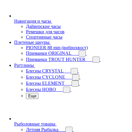
Навигация и часы
Дайверские часы
Ремешки для часов
Спортивные часы
Плетеные шнуры
PIONEER 88 mm (виброхвост)
Приманки ORIGINAL
Приманки TROUT HUNTER
Раттлины
Блесны CRYSTAL
Блесны CYCLONE
Блесны ELEMENT
Блесны HOBO
Еще
Рыболовные товары
Летняя Рыбалка