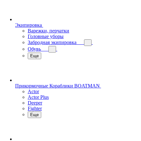
Экипировка
Варежки, перчатки
Головные уборы
Забродная экипировка
Обувь
Еще
Прикормочные Кораблики BOATMAN
Actor
Actor Plus
Deeper
Fighter
Еще