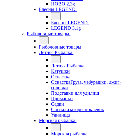
HOBO 2,3g
Блесны LEGEND
Блесны LEGEND
LEGEND 3,1g
Рыболовные товары
Рыболовные товары
Летняя Рыбалка
Летняя Рыбалка
Катушки
Оснастка
ОснасткаГруза, чебурашки, джиг-
головки
Подставки для удилищ
Приманки
Садки
Сигнализаторы поклевок
Удилища
Морская рыбалка
Морская рыбалка