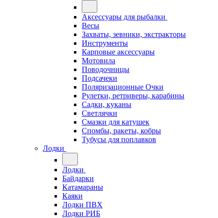
Аксессуары для рыбалки
Весы
Захваты, зевники, экстракторы
Инструменты
Карповые аксессуары
Мотовила
Поводочницы
Подсачеки
Поляризационные Очки
Рулетки, ретриверы, карабины
Садки, куканы
Светлячки
Смазки для катушек
Спомбы, ракеты, кобры
Тубусы для поплавков
Лодки
Лодки
Байдарки
Катамараны
Каяки
Лодки ПВХ
Лодки РИБ