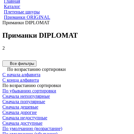
Главная
Каталог
Плетеные шнуры
Приманки ORIGINAL
Приманки DIPLOMAT
DIPLOMAT 100 mm (виброхвост)
DIPLOMAT 74 mm (виброхвост)
Приманки DIPLOMAT
1 товар
1 товар
2
Все фильтры
По возрастанию сортировки
С начала алфавита
С конца алфавита
По возрастанию сортировки
По убыванию сортировки
Сначала непопулярные
Сначала популярные
Сначала дешевые
Сначала дорогие
Сначала недоступные
Сначала доступные
По умолчанию (возрастание)
По умолчанию (убывание)