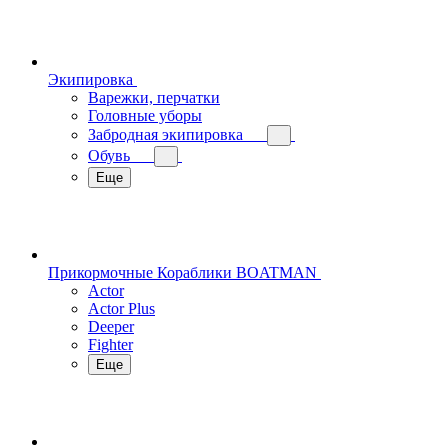
Экипировка
Варежки, перчатки
Головные уборы
Забродная экипировка
Обувь
Еще
Прикормочные Кораблики BOATMAN
Actor
Actor Plus
Deeper
Fighter
Еще