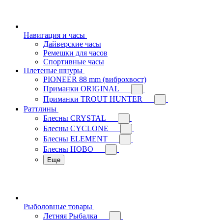
Навигация и часы
Дайверские часы
Ремешки для часов
Спортивные часы
Плетеные шнуры
PIONEER 88 mm (виброхвост)
Приманки ORIGINAL
Приманки TROUT HUNTER
Раттлины
Блесны CRYSTAL
Блесны CYCLONE
Блесны ELEMENT
Блесны HOBO
Еще
Рыболовные товары
Летняя Рыбалка