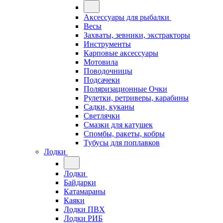
Аксессуары для рыбалки
Весы
Захваты, зевники, экстракторы
Инструменты
Карповые аксессуары
Мотовила
Поводочницы
Подсачеки
Поляризационные Очки
Рулетки, ретриверы, карабины
Садки, куканы
Светлячки
Смазки для катушек
Спомбы, ракеты, кобры
Тубусы для поплавков
Лодки
Лодки
Байдарки
Катамараны
Каяки
Лодки ПВХ
Лодки РИБ