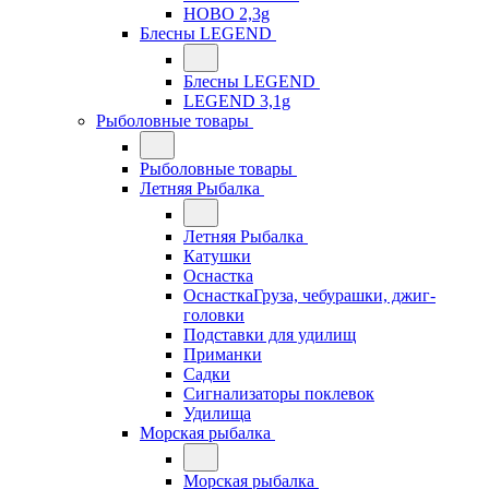
HOBO 2,3g
Блесны LEGEND
Блесны LEGEND
LEGEND 3,1g
Рыболовные товары
Рыболовные товары
Летняя Рыбалка
Летняя Рыбалка
Катушки
Оснастка
ОснасткаГруза, чебурашки, джиг-
головки
Подставки для удилищ
Приманки
Садки
Сигнализаторы поклевок
Удилища
Морская рыбалка
Морская рыбалка