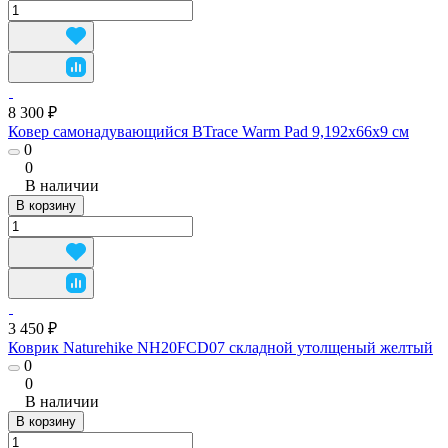
8 300 ₽
Ковер самонадувающийся BTrace Warm Pad 9,192х66х9 см
0
0
В наличии
В корзину
3 450 ₽
Коврик Naturehike NH20FCD07 складной утолщеный желтый
0
0
В наличии
В корзину