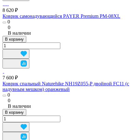
8 620 ₽
Коврик самонадувающийся PAYER Premium РМ-08XL
0
0
В наличии
В корзину
7 600 ₽
Коврик спальный Naturehike NH19Z055-P двойной FC11 (с
надувным мешком) оранжевый
0
0
В наличии
В корзину